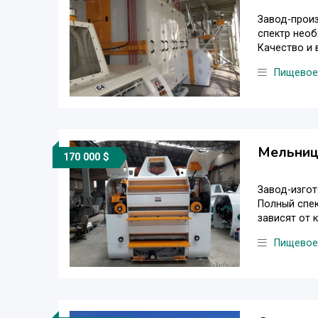
Завод-произ
спектр необ
Качество и 
Пищевое
Мельниц
170 000 $
Завод-изго
Полный спек
зависят от 
Пищевое