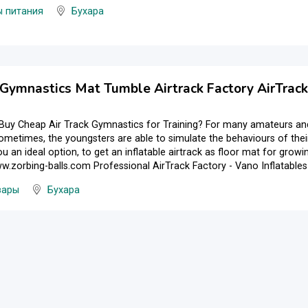
ы питания
Бухара
k Gymnastics Mat Tumble Airtrack Factory AirTra
Buy Cheap Air Track Gymnastics for Training? For many amateurs and
 Sometimes, the youngsters are able to simulate the behaviours of th
ou an ideal option, to get an inflatable airtrack as floor mat for growin
zorbing-balls.com Professional AirTrack Factory - Vano Inflatables L
вары
Бухара