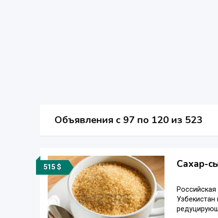
Объявления c 97 по 120 из 523
Сахар-сы
515 $
Российская 
Узбекистан 
редуцирующи