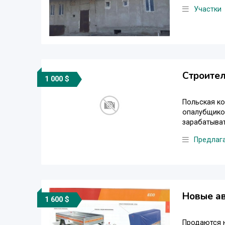
Участки
Строите
1 000 $
Польская ко
опалубщиков
зарабатыват
Предлаг
Новые а
1 600 $
Продаются н