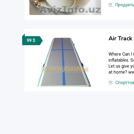
Продукт
Air Trac
99 $
Where Can I 
inflatables.
Let us give y
at home? www.
Спортто