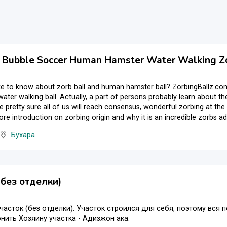
l Bubble Soccer Human Hamster Water Walking Z
ke to know about zorb ball and human hamster ball? ZorbingBallz.com
ater walking ball. Actually, a part of persons probably learn about 
re pretty sure all of us will reach consensus, wonderful zorbing at 
re introduction on zorbing origin and why it is an incredible zorbs adv
Бухара
(без отделки)
часток (без отделки). Участок строился для себя, поэтому вся 
нить Хозяину участка - Адизжон ака.