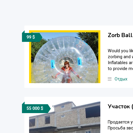
Zorb Bal
99 $
Would you li
zorbing and w
Inflatables a
to provide mo
Отдых
Участок 
55 000 $
Продается у
Просьба зво