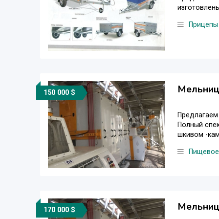
изготовлены
Прицепы
Мельниц
150 000 $
Предлагаем 
Полный спе
шкивом -кам
Пищевое
Мельницы
170 000 $