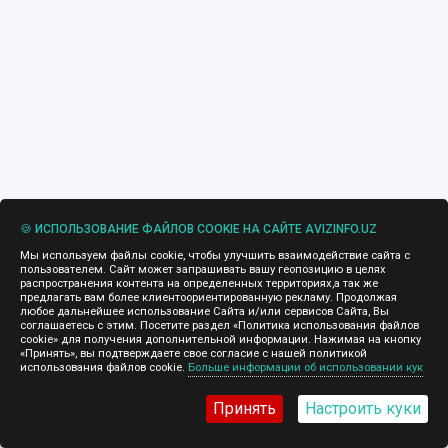
🍪 ИСПОЛЬЗОВАНИЕ ФАЙЛОВ COOKIE НА САЙТЕ AVIZINFO.UZ
Мы используем файлы cookie, чтобы улучшить взаимодействие сайта с
пользователем. Сайт может запрашивать вашу геопозицию в целях
распространения контента на определенных территориях,а так же
предлагать вам более клиентоориентированную рекламу. Продолжая
любое дальнейшее использование Сайта и/или сервисов Сайта, Вы
соглашаетесь с этим. Посетите раздел «Политика использования файлов
cookie» для получения дополнительной информации. Нажимая на кнопку
«Принять», вы подтверждаете свое согласие с нашей политикой
использования файлов cookie.
Больше информации об использовании кук
Принять
Настроить куки