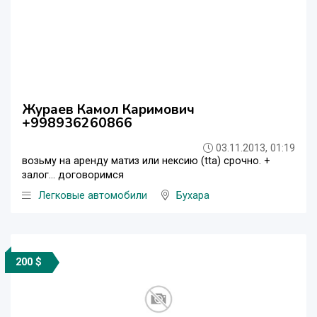
Жураев Камол Каримович
+998936260866
03.11.2013, 01:19
возьму на аренду матиз или нексию (tta) срочно. +
залог... договоримся
Легковые автомобили
Бухара
200 $