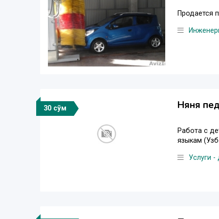
Продается п
Инженер
Няня пед
30 сўм
Работа с де
языкам (Узб
Услуги -