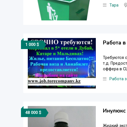
Тара
Работа в
1 000 $
Требуются c
т.д. Предос
оффера в США
Работа 
Инулюкс 
48 000 $
Жидкий экст