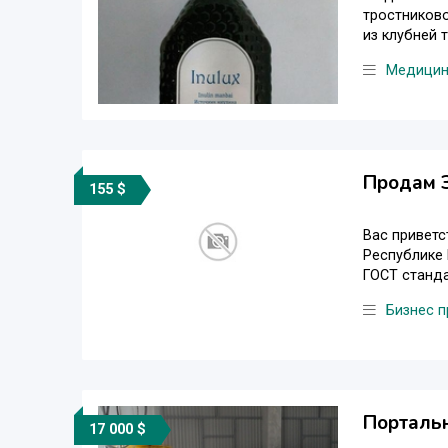
тростниково
из клубней 
Медицин
Продам 
155 $
Вас приветс
Республике 
ГОСТ станда
Бизнес 
Порталь
17 000 $