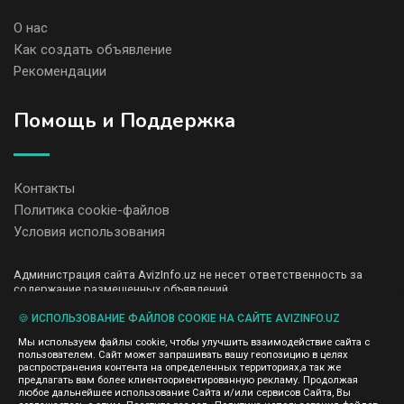
О нас
Как создать объявление
Рекомендации
Помощь и Поддержка
Контакты
Политика cookie-файлов
Условия использования
Администрация сайта AvizInfo.uz не несет ответственность за
содержание размещенных объявлений.
Мы ценим конфиденциальность наших пользователей. Мы не
передаем и не продаем личную информацию зарегистрированных
🍪 ИСПОЛЬЗОВАНИЕ ФАЙЛОВ COOKIE НА САЙТЕ AVIZINFO.UZ
пользователей AvizInfo.uz третьим лицам. Мы не отвечаем за
Мы используем файлы cookie, чтобы улучшить взаимодействие сайта с
правила конфиденциальности сайтов на которые ссылается
пользователем. Сайт может запрашивать вашу геопозицию в целях
AvizInfo.uz. На некоторых страницах нашего сайта представлена
распространения контента на определенных территориях,а так же
реклама Google Adsense Advertising Network. Чтобы узнать
предлагать вам более клиентоориентированную рекламу. Продолжая
нажмите тут
подробней о правилах конфиденциальности Google
.
любое дальнейшее использование Сайта и/или сервисов Сайта, Вы