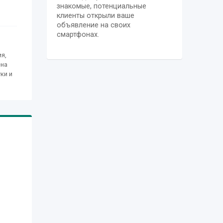
знакомые, потенциальные
клиенты открыли ваше
объявление на своих
смартфонах.
я,
ена
ки и
и
е,
ии,
ым
ими
008.