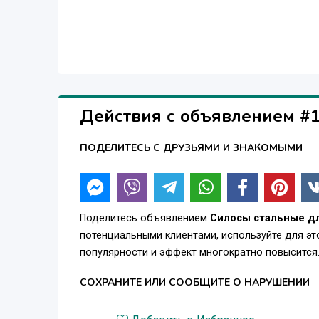
Преимущества:
Преимущества гофрировки стандарта 2, 66” (67, 
Лучшее распределение кольцевого напряжения
Высокие показатели по ветровой нагрузке;
Срок службы антикоррозионного покрытия толщин
Действия с объявлением #
Решаем задачи:
Строительство и монтаж.
ПОДЕЛИТЕСЬ С ДРУЗЬЯМИ И ЗНАКОМЫМИ
Автоматизация.
Сервис и обслуживание.
Проектирование.
Поделитесь объявлением
Силосы стальные дл
потенциальными клиентами, используйте для э
популярности и эффект многократно повысится
СОХРАНИТЕ ИЛИ СООБЩИТЕ О НАРУШЕНИИ