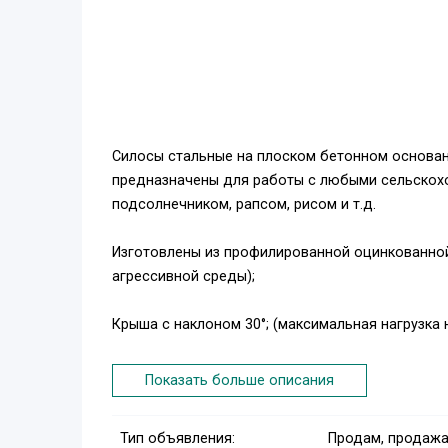
Силосы стальные на плоском бетонном основании
предназначены для работы с любыми сельскохо
подсолнечником, рапсом, рисом и т.д.
Изготовлены из профилированной оцинкованной с
агрессивной среды);
Крыша с наклоном 30°; (максимальная нагрузка на
Внешние оцинкованные рёбра жёсткости (2 или 3
Показать больше описания
Сборка бихромированными болтами с резиновы
Тип объявления:
Продам, продажа