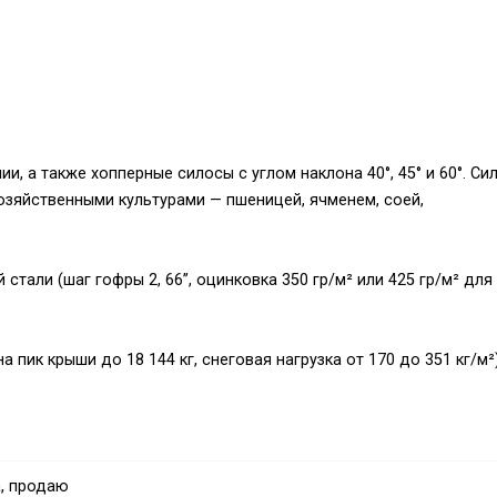
, а также хопперные силосы с углом наклона 40°, 45° и 60°. Си
зяйственными культурами — пшеницей, ячменем, соей,
тали (шаг гофры 2, 66”, оцинковка 350 гр/м² или 425 гр/м² для
 пик крыши до 18 144 кг, снеговая нагрузка от 170 до 351 кг/м²)
 на один лист стенки силоса);
ми вставками;
, продаю