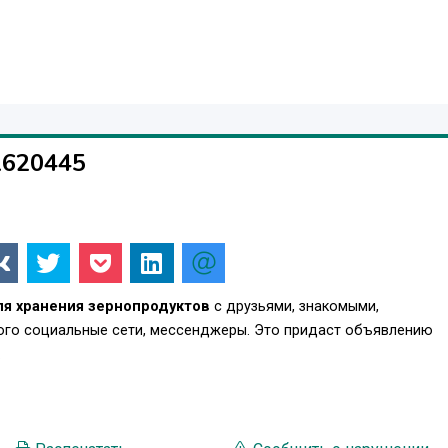
56 мм:
;
ой 350 г/м² в «сельской сухой местности» составляет 43, 7 ле
1620445
я хранения зернопродуктов
с друзьями, знакомыми,
того социальные сети, мессенджеры. Это придаст объявлению
.