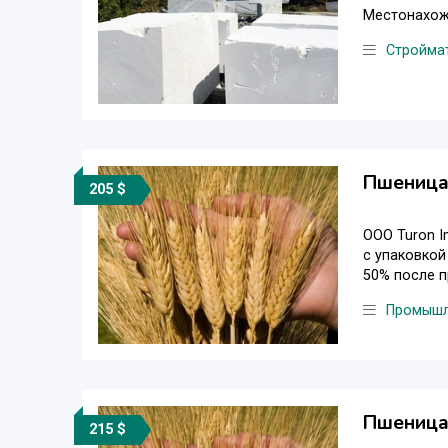
Местонахожд
Стройма
Пшеница 
205 $
OOO Turon I
с упаковкой
50% после п
Промышл
Пшеница 
215 $