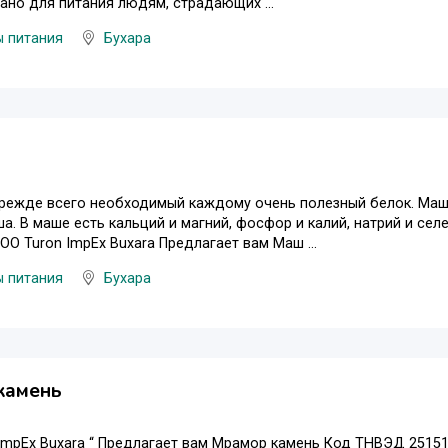
но для питания людям, страдающих ...
ы питания
Бухара
режде всего необходимый каждому очень полезный белок. Маш 
а. В маше есть кальций и магний, фосфор и калий, натрий и сел
OOO Turon ImpEx Buxara Предлагает вам Маш ...
ы питания
Бухара
камень
ImpEx Buxara “ Предлагает вам Мрамор камень Код ТНВЭД 2515