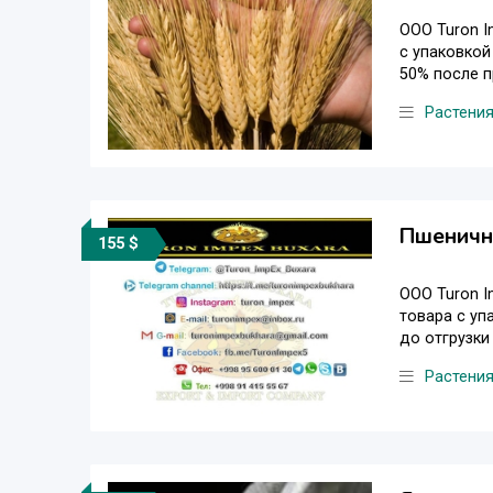
OOO Turon I
с упаковкой
50% после п
Растени
Пшеничн
155 $
OOO Turon I
товара с уп
до отгрузки 
Растени