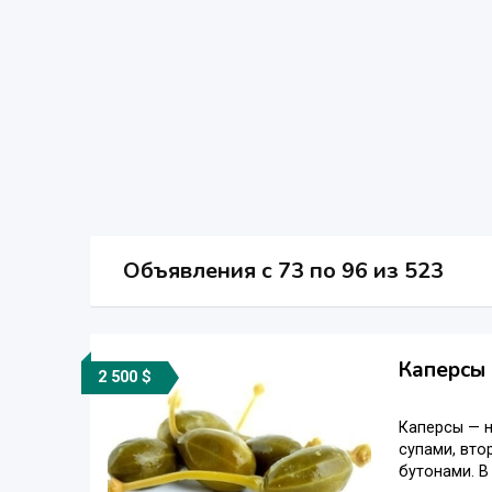
Объявления c 73 по 96 из 523
Каперсы
2 500 $
Каперсы — н
супами, вто
бутонами. В