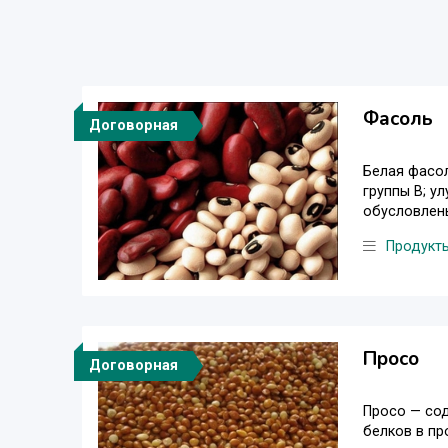
Фасоль
Договорная
Белая фасол
группы В; у
обусловлены
Продукт
Просо
Договорная
Просо — сод
белков в пр