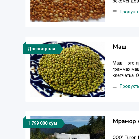
рекомендова
Продукт
Маш
Договорная
Маш – это п
граммах маш
клетчатка. 
Продукт
Мрамор 
1 799 000 сўм
OOO” Turon 