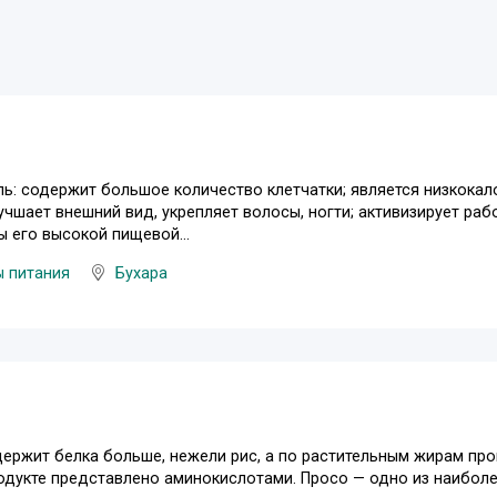
ь: содержит большое количество клетчатки; является низкокалори
лучшает внешний вид, укрепляет волосы, ногти; активизирует ра
 его высокой пищевой...
ы питания
Бухара
ержит белка больше, нежели рис, а по растительным жирам пр
одукте представлено аминокислотами. Просо — одно из наиболе