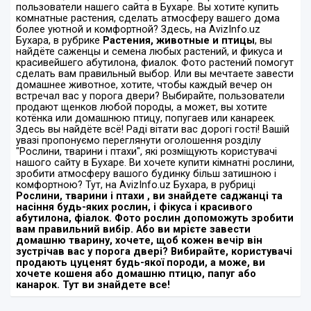
пользователи нашего сайта в Бухаре. Вы хотите купить
комнатные растения, сделать атмосферу вашего дома
более уютной и комфортной? Здесь, на AvizInfo.uz
Бухара, в рубрике
Растения, животные и птицы
, вы
найдёте саженцы и семена любых растений, и фикуса и
красивейшего абутилона, фиалок. Фото растений помогут
сделать вам правильный выбор. Или вы мечтаете завести
домашнее животное, хотите, чтобы каждый вечер он
встречал вас у порога двери? Выбирайте, пользователи
продают щенков любой породы, а может, вы хотите
котёнка или домашнюю птицу, попугаев или канареек.
Здесь вы найдёте всё!
Раді вітати вас дорогі гості! Вашій
увазі пропонуємо переглянути оголошення розділу
"Рослини, тварини і птахи", які розміщують користувачі
нашого сайту в Бухаре. Ви хочете купити кімнатні рослини,
зробити атмосферу вашого будинку більш затишною і
комфортною? Тут, на AvizInfo.uz Бухара, в рубриці
Рослини, тварини і птахи
, ви знайдете саджанці та
насіння будь-яких рослин, і фікуса і красивого
абутилона, фіалок. Фото рослин допоможуть зробити
вам правильний вибір. Або ви мрієте завести
домашню тварину, хочете, щоб кожен вечір він
зустрічав вас у порога двері? Вибирайте, користувачі
продають цуценят будь-якої породи, а може, ви
хочете кошеня або домашню птицю, папуг або
канарок. Тут ви знайдете все!