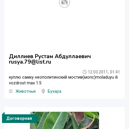
Диллиев Рустам Абдуллаевич
rusya.79@list.ru
12.03.2011, 01:41
куплю самку неополитинский мостив(мопс)moladuyu ili
vozdrost max 1.5
Животные
Бухара
Договорная