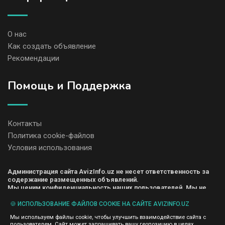
О нас
Как создать объявление
Рекомендации
Помощь и Поддержка
Контакты
Политика cookie-файлов
Условия использования
Администрация сайта AvizInfo.uz не несет ответственность за
содержание размещенных объявлений.
Мы ценим конфиденциальность наших пользователей. Мы не
передаем и не продаем личную информацию
зарегистрированных пользователей AvizInfo.uz третьим лицам.
🍪 ИСПОЛЬЗОВАНИЕ ФАЙЛОВ COOKIE НА САЙТЕ AVIZINFO.UZ
Мы не отвечаем за правила конфиденциальности сайтов на
Мы используем файлы cookie, чтобы улучшить взаимодействие сайта с
которые ссылается AvizInfo.uz. На некоторых страницах
пользователем. Сайт может запрашивать вашу геопозицию в целях