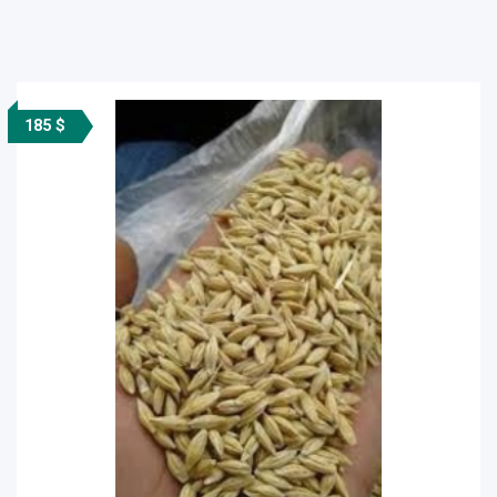
185 $