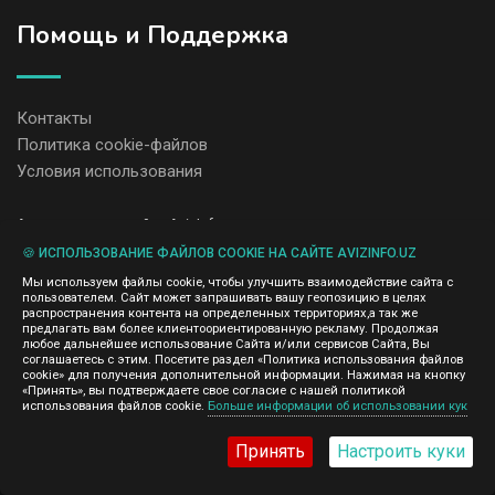
Помощь и Поддержка
Контакты
Политика cookie-файлов
Условия использования
Администрация сайта AvizInfo.uz не несет ответственность за
содержание размещенных объявлений.
🍪 ИСПОЛЬЗОВАНИЕ ФАЙЛОВ COOKIE НА САЙТЕ AVIZINFO.UZ
Мы ценим конфиденциальность наших пользователей. Мы не
передаем и не продаем личную информацию зарегистрированных
Мы используем файлы cookie, чтобы улучшить взаимодействие сайта с
пользователей AvizInfo.uz третьим лицам. Мы не отвечаем за
пользователем. Сайт может запрашивать вашу геопозицию в целях
правила конфиденциальности сайтов на которые ссылается
распространения контента на определенных территориях,а так же
AvizInfo.uz. На некоторых страницах нашего сайта представлена
предлагать вам более клиентоориентированную рекламу. Продолжая
любое дальнейшее использование Сайта и/или сервисов Сайта, Вы
реклама Google Adsense Advertising Network. Чтобы узнать
соглашаетесь с этим. Посетите раздел «Политика использования файлов
нажмите тут
подробней о правилах конфиденциальности Google
.
cookie» для получения дополнительной информации. Нажимая на кнопку
«Принять», вы подтверждаете свое согласие с нашей политикой
использования файлов cookie.
Больше информации об использовании кук
Принять
Настроить куки
AvizInfo.uz
©2008-2026,