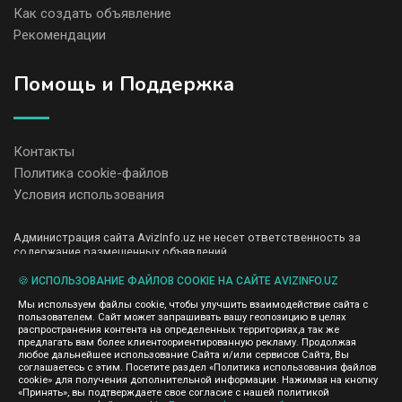
Как создать объявление
Рекомендации
Помощь и Поддержка
Контакты
Политика cookie-файлов
Условия использования
Администрация сайта AvizInfo.uz не несет ответственность за
содержание размещенных объявлений.
Мы ценим конфиденциальность наших пользователей. Мы не
передаем и не продаем личную информацию зарегистрированных
🍪 ИСПОЛЬЗОВАНИЕ ФАЙЛОВ COOKIE НА САЙТЕ AVIZINFO.UZ
пользователей AvizInfo.uz третьим лицам. Мы не отвечаем за
Мы используем файлы cookie, чтобы улучшить взаимодействие сайта с
правила конфиденциальности сайтов на которые ссылается
пользователем. Сайт может запрашивать вашу геопозицию в целях
AvizInfo.uz. На некоторых страницах нашего сайта представлена
распространения контента на определенных территориях,а так же
реклама Google Adsense Advertising Network. Чтобы узнать
предлагать вам более клиентоориентированную рекламу. Продолжая
нажмите тут
подробней о правилах конфиденциальности Google
.
любое дальнейшее использование Сайта и/или сервисов Сайта, Вы
соглашаетесь с этим. Посетите раздел «Политика использования файлов
cookie» для получения дополнительной информации. Нажимая на кнопку
«Принять», вы подтверждаете свое согласие с нашей политикой