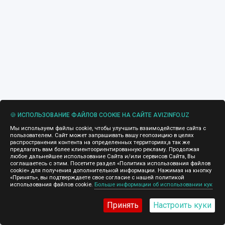
🍪 ИСПОЛЬЗОВАНИЕ ФАЙЛОВ COOKIE НА САЙТЕ AVIZINFO.UZ
Мы используем файлы cookie, чтобы улучшить взаимодействие сайта с
пользователем. Сайт может запрашивать вашу геопозицию в целях
распространения контента на определенных территориях,а так же
предлагать вам более клиентоориентированную рекламу. Продолжая
любое дальнейшее использование Сайта и/или сервисов Сайта, Вы
соглашаетесь с этим. Посетите раздел «Политика использования файлов
cookie» для получения дополнительной информации. Нажимая на кнопку
«Принять», вы подтверждаете свое согласие с нашей политикой
использования файлов cookie.
Больше информации об использовании кук
Принять
Настроить куки