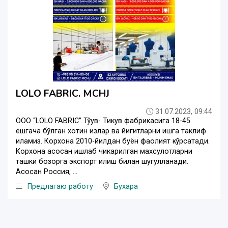
LOLO FABRIC. MCHJ
31.07.2023, 09:44
OOO “LOLO FABRIC” Тўқув- Тикув фабрикасига 18-45
ёшгача бўлган хотин қизлар ва йигитларни ишга таклиф
қиламиз. Корхона 2010-йилдан буён фаолият кўрсатади.
Корхона асосан ишлаб чикарилган махсулотларни
ташки бозорга экспорт қилиш билан шугулланади.
Асосан Россия, ...
Предлагаю работу
Бухара