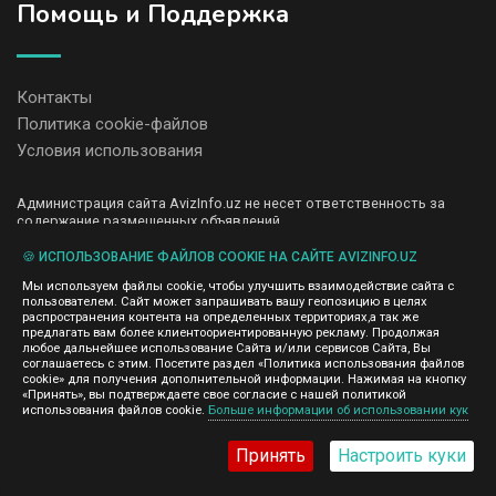
Помощь и Поддержка
Контакты
Политика cookie-файлов
Условия использования
Администрация сайта AvizInfo.uz не несет ответственность за
содержание размещенных объявлений.
Мы ценим конфиденциальность наших пользователей. Мы не
передаем и не продаем личную информацию зарегистрированных
🍪 ИСПОЛЬЗОВАНИЕ ФАЙЛОВ COOKIE НА САЙТЕ AVIZINFO.UZ
пользователей AvizInfo.uz третьим лицам. Мы не отвечаем за
Мы используем файлы cookie, чтобы улучшить взаимодействие сайта с
правила конфиденциальности сайтов на которые ссылается
пользователем. Сайт может запрашивать вашу геопозицию в целях
AvizInfo.uz. На некоторых страницах нашего сайта представлена
распространения контента на определенных территориях,а так же
реклама Google Adsense Advertising Network. Чтобы узнать
предлагать вам более клиентоориентированную рекламу. Продолжая
нажмите тут
подробней о правилах конфиденциальности Google
.
любое дальнейшее использование Сайта и/или сервисов Сайта, Вы
соглашаетесь с этим. Посетите раздел «Политика использования файлов
cookie» для получения дополнительной информации. Нажимая на кнопку
«Принять», вы подтверждаете свое согласие с нашей политикой
использования файлов cookie.
Больше информации об использовании кук
AvizInfo.uz
©2008-2026,
Принять
Настроить куки