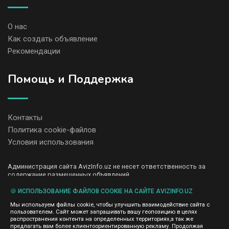
О нас
Как создать объявление
Рекомендации
Помощь и Поддержка
Контакты
Политика cookie-файлов
Условия использования
Администрация сайта AvizInfo.uz не несет ответственность за
содержание размещенных объявлений.
Мы ценим конфиденциальность наших пользователей. Мы не
передаем и не продаем личную информацию зарегистрированных
🍪 ИСПОЛЬЗОВАНИЕ ФАЙЛОВ COOKIE НА САЙТЕ AVIZINFO.UZ
пользователей AvizInfo.uz третьим лицам. Мы не отвечаем за
Мы используем файлы cookie, чтобы улучшить взаимодействие сайта с
правила конфиденциальности сайтов на которые ссылается
пользователем. Сайт может запрашивать вашу геопозицию в целях
AvizInfo.uz. На некоторых страницах нашего сайта представлена
распространения контента на определенных территориях,а так же
реклама Google Adsense Advertising Network. Чтобы узнать
предлагать вам более клиентоориентированную рекламу. Продолжая