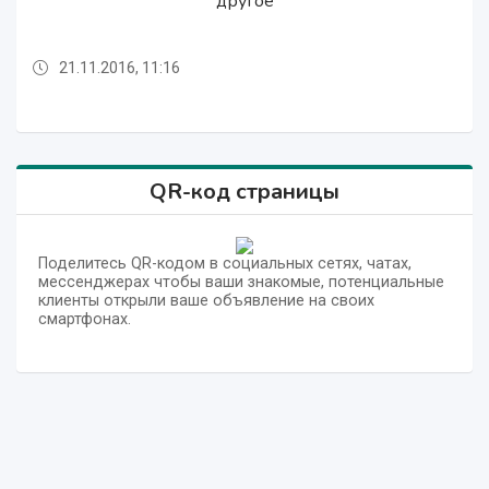
другое
другое
21.11.2016, 11:16
21.11.2016, 11:16
21.11.2016, 11:16
21.11.2016, 11:16
QR-код страницы
Поделитесь QR-кодом в социальных сетях, чатах,
мессенджерах чтобы ваши знакомые, потенциальные
клиенты открыли ваше объявление на своих
смартфонах.