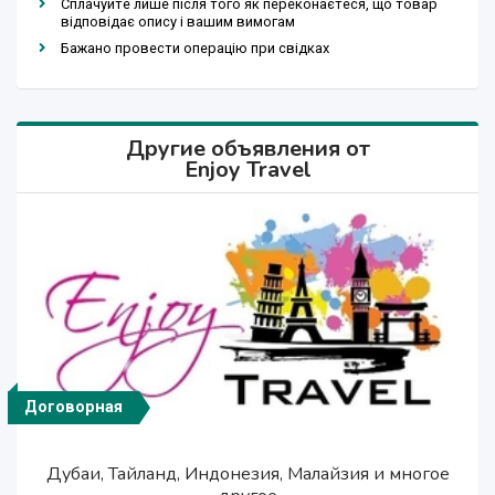
Сплачуйте лише після того як переконаєтеся, що товар
відповідає опису і вашим вимогам
Бажано провести операцію при свідках
Другие объявления от
Enjoy Travel
Договорная
Договорная
526 $
526 $
Дубаи, Тайланд, Индонезия, Малайзия и многое
Дубаи, Тайланд, Индонезия, Малайзия и многое
Увлекательные туры во Вьетнам
Увлекательные туры во Вьетнам