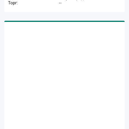
Торг:
--