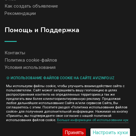
Как создать объявление
Рекомендации
Помощь и Поддержка
Контакты
Политика cookie-файлов
Условия использования
🍪 ИСПОЛЬЗОВАНИЕ ФАЙЛОВ COOKIE НА САЙТЕ AVIZINFO.UZ
Администрация сайта AvizInfo.uz не несет ответственность за
Мы используем файлы cookie, чтобы улучшить взаимодействие сайта с
содержание размещенных объявлений.
пользователем. Сайт может запрашивать вашу геопозицию в целях
Мы ценим конфиденциальность наших пользователей. Мы не
распространения контента на определенных территориях,а так же
передаем и не продаем личную информацию зарегистрированных
предлагать вам более клиентоориентированную рекламу. Продолжая
пользователей AvizInfo.uz третьим лицам. Мы не отвечаем за
любое дальнейшее использование Сайта и/или сервисов Сайта, Вы
правила конфиденциальности сайтов на которые ссылается
соглашаетесь с этим. Посетите раздел «Политика использования файлов
AvizInfo.uz. На некоторых страницах нашего сайта представлена
cookie» для получения дополнительной информации. Нажимая на кнопку
реклама Google Adsense Advertising Network. Чтобы узнать
«Принять», вы подтверждаете свое согласие с нашей политикой
нажмите тут
использования файлов cookie.
Больше информации об использовании кук
подробней о правилах конфиденциальности Google
.
Принять
Настроить куки