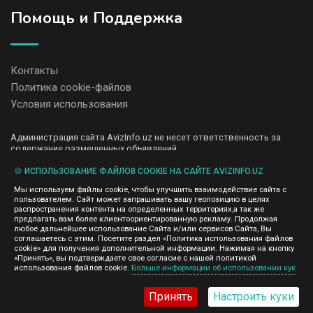
Помощь и Поддержка
Контакты
Политика cookie-файлов
Условия использования
Администрация сайта AvizInfo.uz не несет ответственность за
содержание размещенных объявлений.
Мы ценим конфиденциальность наших пользователей. Мы не
передаем и не продаем личную информацию зарегистрированных
🍪 ИСПОЛЬЗОВАНИЕ ФАЙЛОВ COOKIE НА САЙТЕ AVIZINFO.UZ
пользователей AvizInfo.uz третьим лицам. Мы не отвечаем за
Мы используем файлы cookie, чтобы улучшить взаимодействие сайта с
правила конфиденциальности сайтов на которые ссылается
пользователем. Сайт может запрашивать вашу геопозицию в целях
AvizInfo.uz. На некоторых страницах нашего сайта представлена
распространения контента на определенных территориях,а так же
реклама Google Adsense Advertising Network. Чтобы узнать
предлагать вам более клиентоориентированную рекламу. Продолжая
нажмите тут
подробней о правилах конфиденциальности Google
.
любое дальнейшее использование Сайта и/или сервисов Сайта, Вы
соглашаетесь с этим. Посетите раздел «Политика использования файлов
cookie» для получения дополнительной информации. Нажимая на кнопку
«Принять», вы подтверждаете свое согласие с нашей политикой
использования файлов cookie.
Больше информации об использовании кук
AvizInfo.uz
©2008-2026,
Принять
Настроить куки