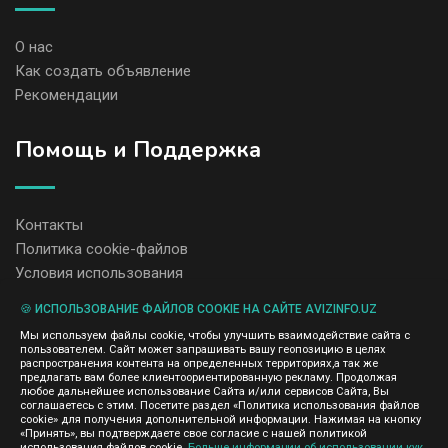
О нас
Как создать объявление
Рекомендации
Помощь и Поддержка
Контакты
Политика cookie-файлов
Условия использования
🍪 ИСПОЛЬЗОВАНИЕ ФАЙЛОВ COOKIE НА САЙТЕ AVIZINFO.UZ
Администрация сайта AvizInfo.uz не несет ответственность за
Мы используем файлы cookie, чтобы улучшить взаимодействие сайта с
содержание размещенных объявлений.
пользователем. Сайт может запрашивать вашу геопозицию в целях
Мы ценим конфиденциальность наших пользователей. Мы не
распространения контента на определенных территориях,а так же
передаем и не продаем личную информацию зарегистрированных
предлагать вам более клиентоориентированную рекламу. Продолжая
пользователей AvizInfo.uz третьим лицам. Мы не отвечаем за
любое дальнейшее использование Сайта и/или сервисов Сайта, Вы
правила конфиденциальности сайтов на которые ссылается
соглашаетесь с этим. Посетите раздел «Политика использования файлов
AvizInfo.uz. На некоторых страницах нашего сайта представлена
cookie» для получения дополнительной информации. Нажимая на кнопку
реклама Google Adsense Advertising Network. Чтобы узнать
«Принять», вы подтверждаете свое согласие с нашей политикой
использования файлов cookie.
Больше информации об использовании кук