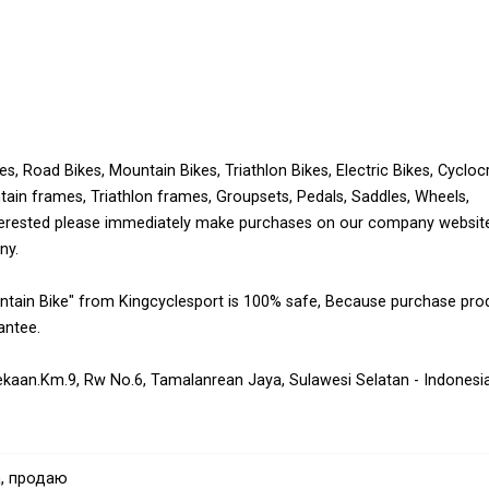
s, Road Bikes, Mountain Bikes, Triathlon Bikes, Electric Bikes, Cycloc
tain frames, Triathlon frames, Groupsets, Pedals, Saddles, Wheels,
nterested please immediately make purchases on our company websit
ny.
ain Bike" from Kingcyclesport is 100% safe, Because purchase pro
antee.
rdekaan.Km.9, Rw No.6, Tamalanrean Jaya, Sulawesi Selatan - Indonesi
 online visit the website : kingcyclesport.com
, продаю