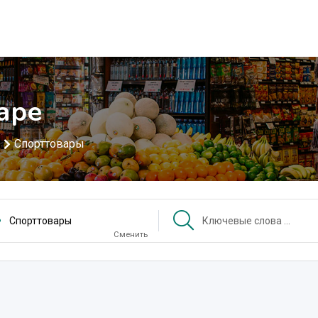
аре
Спорттовары
Спорттовары
Сменить