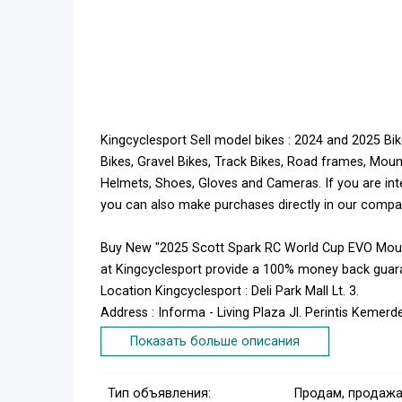
Kingcyclesport Sell model bikes : 2024 and 2025 Bike
Bikes, Gravel Bikes, Track Bikes, Road frames, Moun
Helmets, Shoes, Gloves and Cameras. If you are i
you can also make purchases directly in our compa
Buy New "2025 Scott Spark RC World Cup EVO Mount
at Kingcyclesport provide a 100% money back guar
Location Kingcyclesport : Deli Park Mall Lt. 3.
Address : Informa - Living Plaza Jl. Perintis Keme
90245
Показать больше описания
Contact us : order@kingcyclesport.com. To purchase
Phone : 081225487469
Тип объявления:
Продам, продажа
Price : USD 7, 100.00