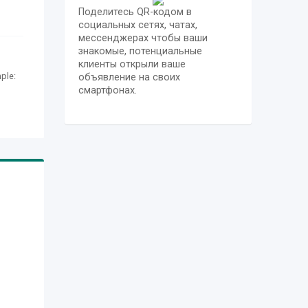
Поделитесь QR-кодом в
социальных сетях, чатах,
мессенджерах чтобы ваши
знакомые, потенциальные
клиенты открыли ваше
ple:
объявление на своих
смартфонах.
our
. To
t
urs,
very