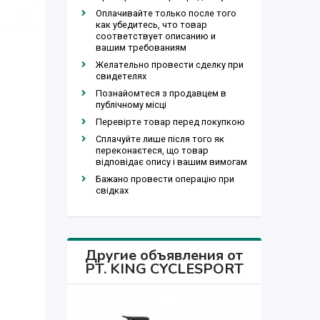
Оплачивайте только после того
как убедитесь, что товар
соответствует описанию и
вашим требованиям
Желательно провести сделку при
свидетелях
Познайомтеся з продавцем в
публічному місці
Перевірте товар перед покупкою
Сплачуйте лише після того як
переконаєтеся, що товар
відповідає опису і вашим вимогам
Бажано провести операцію при
свідках
Другие объявления от
PT. KING CYCLESPORT