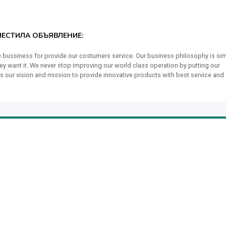
ЕСТИЛА ОБЪЯВЛЕНИЕ:
tern union, Moneygram
bussiness for provide our costumers service. Our business philosophy is sim
 want it. We never stop improving our world class operation by putting our
t is our vision and mission to provide innovative products with best service and
 business. As a result, customer and consumers worldwide will reward us with
r people and the communities in which we live and work to prosper. We believe 
artners, investors, employees, and with the communities where we live and work
tated: no cheats to customers, no harm to consumers and always providing bes
 choices out there and occasionally you may find a slightly lower price than o
ment to ensuring that your shopping experience with us is an enjoyable one, e