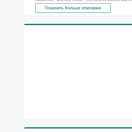
price as competitive as possible to enhance our clients
Показать больше описания
leadership sales, profit, and value creation, allowing ou
business is built on relationships with our customers, p
keep those relationships strong, our goals are simply s
products with best price. We know you have a multitude of
however what sets us apart is our dedication and commit
single time, guaranteed!