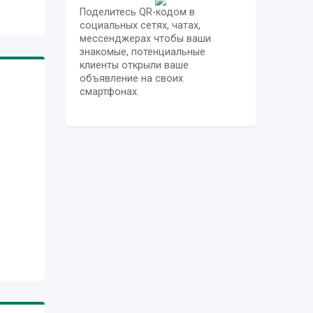
Поделитесь QR-кодом в
социальных сетях, чатах,
our
мессенджерах чтобы ваши
. To
знакомые, потенциальные
t
клиенты открыли ваше
urs,
объявление на своих
very
смартфонах.