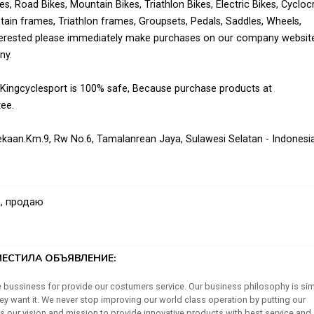
s, Road Bikes, Mountain Bikes, Triathlon Bikes, Electric Bikes, Cycloc
tain frames, Triathlon frames, Groupsets, Pedals, Saddles, Wheels,
nterested please immediately make purchases on our company websit
ny.
ingcyclesport is 100% safe, Because purchase products at
ee.
rdekaan.Km.9, Rw No.6, Tamalanrean Jaya, Sulawesi Selatan - Indonesi
 online visit the website : kingcyclesport.com
, продаю
ЕСТИЛА ОБЪЯВЛЕНИЕ:
tern union, Moneygram
bussiness for provide our costumers service. Our business philosophy is sim
 want it. We never stop improving our world class operation by putting our
t is our vision and mission to provide innovative products with best service and