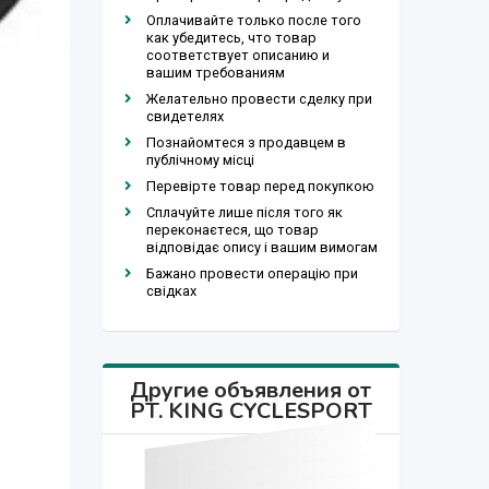
Оплачивайте только после того
как убедитесь, что товар
соответствует описанию и
вашим требованиям
Желательно провести сделку при
свидетелях
Познайомтеся з продавцем в
публічному місці
Перевірте товар перед покупкою
Сплачуйте лише після того як
переконаєтеся, що товар
відповідає опису і вашим вимогам
Бажано провести операцію при
свідках
Другие объявления от
PT. KING CYCLESPORT