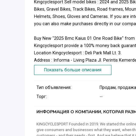
Kingcyclesport Sell model bikes : 2024 and 2025 Bike
Bikes, Gravel Bikes, Track Bikes, Road frames, Moun
Helmets, Shoes, Gloves and Cameras. If you are i
you can also make purchases directly in our compa
Buy New "2025 Bmc Kaius 01 One Road Bike" from K
Kingcyclesport provide a 100% money back guarant
Location Kingcyclesport : Deli Park Mall Lt. 3.
Address : Informa - Living Plaza Jl. Perintis Keme
90245
Показать больше описания
Contact us : order@kingcyclesport.com. To purchase
Phone : 081225487469
Тип объявления:
Продам, продажа
Price : USD 7, 950.00
Торг:
--
Min Order : 1 Unit
Lead Time : 7 Days Express
Port : CIF / Kualanamu International Airport
ИНФОРМАЦИЯ О КОМПАНИИ, КОТОРАЯ РАЗМ
Payment Terms : Paypal, Wise, Bank Transfer, Wes
KINGCYCLESPORT Founded in 2019. We started the online 
Shipment : Worldwide via FedEx, DHL, UPS
give consumers and businesses what they want, when they
Product : New Original and Warranty
customers - and their needs - first. And we believe that i