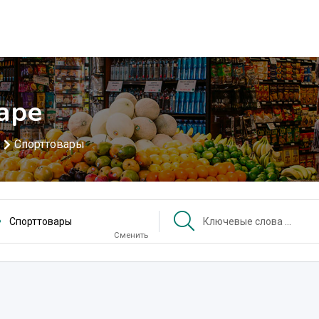
аре
Спорттовары
Спорттовары
Сменить