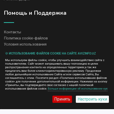
Помощь и Поддержка
Контакты
Политика cookie-файлов
Условия использования
🍪 ИСПОЛЬЗОВАНИЕ ФАЙЛОВ COOKIE НА САЙТЕ AVIZINFO.UZ
Администрация сайта AvizInfo.uz не несет ответственность за
Мы используем файлы cookie, чтобы улучшить взаимодействие сайта с
содержание размещенных объявлений.
пользователем. Сайт может запрашивать вашу геопозицию в целях
Мы ценим конфиденциальность наших пользователей. Мы не
распространения контента на определенных территориях,а так же
передаем и не продаем личную информацию зарегистрированных
предлагать вам более клиентоориентированную рекламу. Продолжая
пользователей AvizInfo.uz третьим лицам. Мы не отвечаем за
любое дальнейшее использование Сайта и/или сервисов Сайта, Вы
правила конфиденциальности сайтов на которые ссылается
соглашаетесь с этим. Посетите раздел «Политика использования файлов
AvizInfo.uz. На некоторых страницах нашего сайта представлена
cookie» для получения дополнительной информации. Нажимая на кнопку
реклама Google Adsense Advertising Network. Чтобы узнать
«Принять», вы подтверждаете свое согласие с нашей политикой
нажмите тут
использования файлов cookie.
Больше информации об использовании кук
подробней о правилах конфиденциальности Google
.
Принять
Настроить куки
AvizInfo.uz
©2008-2026,