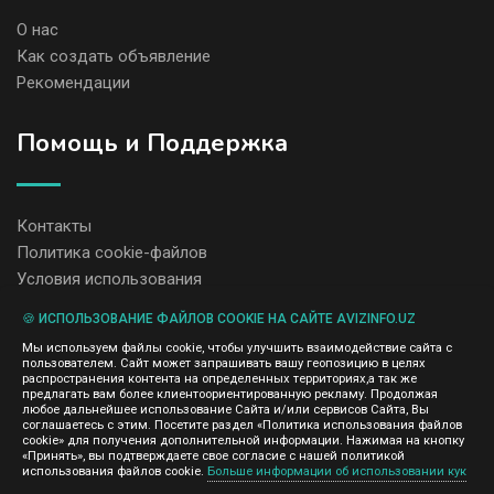
О нас
Как создать объявление
Рекомендации
Помощь и Поддержка
Контакты
Политика cookie-файлов
Условия использования
🍪 ИСПОЛЬЗОВАНИЕ ФАЙЛОВ COOKIE НА САЙТЕ AVIZINFO.UZ
Администрация сайта AvizInfo.uz не несет ответственность за
Мы используем файлы cookie, чтобы улучшить взаимодействие сайта с
содержание размещенных объявлений.
пользователем. Сайт может запрашивать вашу геопозицию в целях
Мы ценим конфиденциальность наших пользователей. Мы не
распространения контента на определенных территориях,а так же
передаем и не продаем личную информацию зарегистрированных
предлагать вам более клиентоориентированную рекламу. Продолжая
пользователей AvizInfo.uz третьим лицам. Мы не отвечаем за
любое дальнейшее использование Сайта и/или сервисов Сайта, Вы
правила конфиденциальности сайтов на которые ссылается
соглашаетесь с этим. Посетите раздел «Политика использования файлов
AvizInfo.uz. На некоторых страницах нашего сайта представлена
cookie» для получения дополнительной информации. Нажимая на кнопку
реклама Google Adsense Advertising Network. Чтобы узнать
«Принять», вы подтверждаете свое согласие с нашей политикой
нажмите тут
использования файлов cookie.
Больше информации об использовании кук
подробней о правилах конфиденциальности Google
.