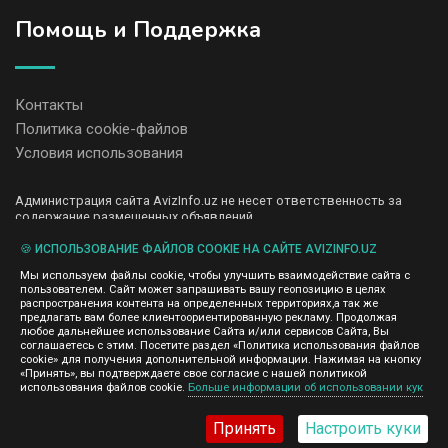
Помощь и Поддержка
Контакты
Политика cookie-файлов
Условия использования
Администрация сайта AvizInfo.uz не несет ответственность за
содержание размещенных объявлений.
Мы ценим конфиденциальность наших пользователей. Мы не
передаем и не продаем личную информацию зарегистрированных
🍪 ИСПОЛЬЗОВАНИЕ ФАЙЛОВ COOKIE НА САЙТЕ AVIZINFO.UZ
пользователей AvizInfo.uz третьим лицам. Мы не отвечаем за
Мы используем файлы cookie, чтобы улучшить взаимодействие сайта с
правила конфиденциальности сайтов на которые ссылается
пользователем. Сайт может запрашивать вашу геопозицию в целях
AvizInfo.uz. На некоторых страницах нашего сайта представлена
распространения контента на определенных территориях,а так же
реклама Google Adsense Advertising Network. Чтобы узнать
предлагать вам более клиентоориентированную рекламу. Продолжая
нажмите тут
подробней о правилах конфиденциальности Google
.
любое дальнейшее использование Сайта и/или сервисов Сайта, Вы
соглашаетесь с этим. Посетите раздел «Политика использования файлов
cookie» для получения дополнительной информации. Нажимая на кнопку
«Принять», вы подтверждаете свое согласие с нашей политикой
использования файлов cookie.
Больше информации об использовании кук
AvizInfo.uz
©2008-2026,
Принять
Настроить куки