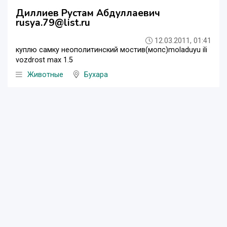
Диллиев Рустам Абдуллаевич
rusya.79@list.ru
12.03.2011, 01:41
куплю самку неополитинский мостив(мопс)moladuyu ili
vozdrost max 1.5
Животные
Бухара