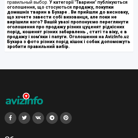
правильный выбор.
У категорії "Тварини"
публікуються
оголошення, що стосуються
продажу, покупки
домашніх тварин в Бухаре
. Ви прийшли до висновку,
що хочете завести собі вихованця, але поки не
вирішили кого? Вашій увазі пропонуємо переглянути
оголошення про
продажу різних цуценят рідкісних
порід, кошенят різних забарвлень
, статі та віку, є в
продажу і хом'яки і папуги. Оголошення на AvizInfo.uz
Бухара з фото різних порід кішок і собак допоможуть
зробити правильний вибір.