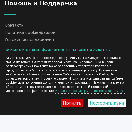
Помощь и Поддержка
Контакты
Политика cookie-файлов
Условия использования
🍪 ИСПОЛЬЗОВАНИЕ ФАЙЛОВ COOKIE НА САЙТЕ AVIZINFO.UZ
Администрация сайта AvizInfo.uz не несет ответственность за
Мы используем файлы cookie, чтобы улучшить взаимодействие сайта с
содержание размещенных объявлений.
пользователем. Сайт может запрашивать вашу геопозицию в целях
Мы ценим конфиденциальность наших пользователей. Мы не
распространения контента на определенных территориях,а так же
передаем и не продаем личную информацию зарегистрированных
предлагать вам более клиентоориентированную рекламу. Продолжая
пользователей AvizInfo.uz третьим лицам. Мы не отвечаем за
любое дальнейшее использование Сайта и/или сервисов Сайта, Вы
правила конфиденциальности сайтов на которые ссылается
соглашаетесь с этим. Посетите раздел «Политика использования файлов
AvizInfo.uz. На некоторых страницах нашего сайта представлена
cookie» для получения дополнительной информации. Нажимая на кнопку
реклама Google Adsense Advertising Network. Чтобы узнать
«Принять», вы подтверждаете свое согласие с нашей политикой
нажмите тут
использования файлов cookie.
Больше информации об использовании кук
подробней о правилах конфиденциальности Google
.
Принять
Настроить куки
AvizInfo.uz
©2008-2026,