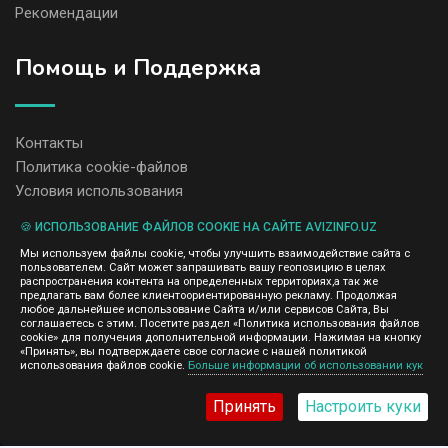
Рекомендации
Помощь и Поддержка
Контакты
Политика cookie-файлов
Условия использования
🍪 ИСПОЛЬЗОВАНИЕ ФАЙЛОВ COOKIE НА САЙТЕ AVIZINFO.UZ
Администрация сайта AvizInfo.uz не несет ответственность за
Мы используем файлы cookie, чтобы улучшить взаимодействие сайта с
содержание размещенных объявлений.
пользователем. Сайт может запрашивать вашу геопозицию в целях
Мы ценим конфиденциальность наших пользователей. Мы не
распространения контента на определенных территориях,а так же
передаем и не продаем личную информацию зарегистрированных
предлагать вам более клиентоориентированную рекламу. Продолжая
пользователей AvizInfo.uz третьим лицам. Мы не отвечаем за
любое дальнейшее использование Сайта и/или сервисов Сайта, Вы
правила конфиденциальности сайтов на которые ссылается
соглашаетесь с этим. Посетите раздел «Политика использования файлов
AvizInfo.uz. На некоторых страницах нашего сайта представлена
cookie» для получения дополнительной информации. Нажимая на кнопку
реклама Google Adsense Advertising Network. Чтобы узнать
«Принять», вы подтверждаете свое согласие с нашей политикой
нажмите тут
использования файлов cookie.
Больше информации об использовании кук
подробней о правилах конфиденциальности Google
.
Принять
Настроить куки